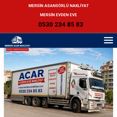
MERSİN ASANSÖRLÜ NAKLİYAT
MERSİN EVDEN EVE
0530 234 85 83